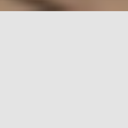
Il Ristorante
Nel cuore di
Valentano
, dal 2002, si trova il nostro
ristorante a conduzione familiare.
Tra pareti in tufo e profumo di legno potrai assaporare in
nostri piatti tipici e i sapori tradizionali cucinati nella nostra
cucina a vista.
Vi aspettiamo tutti i giorni a pranzo e cena a Valentano in
Via Solferino, 25.
+39 0761 422197